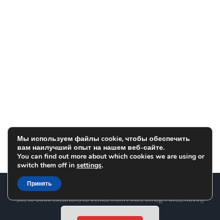
Мы используем файлы cookie, чтобы обеспечить
вам наилучший опыт на нашем веб-сайте.
You can find out more about which cookies we are using or
switch them off in
settings
.
Принять
Copyright
2026 TOP Line d.o.o. Portorož www.venice.si is a web
site to book excurions to Venice from Piran, Umag, Poreč, Rovinj,
Pula